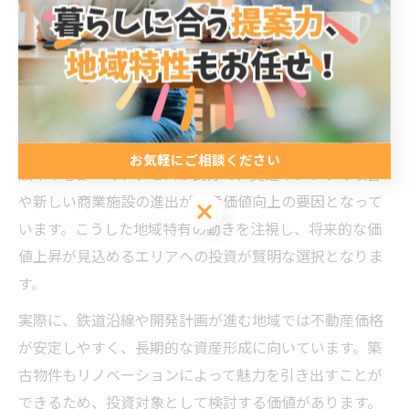
賢く投資するなら八尾市の不動産事情
も要チェック
八尾市不動産事情を知る投資家の賢い選択
八尾市で不動産投資を検討する際、地域の特性を正しく
把握することが資産価値を守る第一歩です。八尾市は大
お気軽にご相談ください
阪市中心部へのアクセスが良好で、交通インフラの改善
や新しい商業施設の進出が資産価値向上の要因となって
お気軽にご相談ください
います。こうした地域特有の動きを注視し、将来的な価
値上昇が見込めるエリアへの投資が賢明な選択となりま
す。
実際に、鉄道沿線や開発計画が進む地域では不動産価格
が安定しやすく、長期的な資産形成に向いています。築
古物件もリノベーションによって魅力を引き出すことが
できるため、投資対象として検討する価値があります。