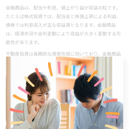
金融商品は、配当や利息、値上がり益が収益の柱です。
たとえば株式投資では、配当金と株価上昇による利益、
債券では利息収入が主な収益源となります。金融商品
は、経済状況や金利変動により収益が大きく変動する可
能性があります。
不動産投資は長期的な資産形成に向いており、金融商品
は短中期的な運用や分散投資に適しています。八尾市で
の不動産投資を検討する際は、安定した賃貸需要や将来
的な売却益の見込みも重視しましょう。自分のリスク許
容度や目標に合った収益構造を選ぶことが成功のポイン
トです。