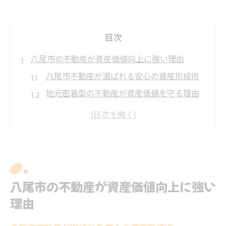
目次
八尾市の不動産が資産価値向上に強い理由
八尾市不動産が選ばれる安心の資産形成術
地元密着型の不動産が資産価値を守る理由
交通インフラと不動産価値の関係を解説
不動産市場動向が資産価値に与える影響と
は
八尾市不動産の賃貸需要と資産性の実態
金融商品と不動産選びの違いを知る視点
八尾市の不動産が資産価値向上に強い
不動産と金融商品の運用リスクを比較する
理由
八尾市で考える不動産と資産運用の違い