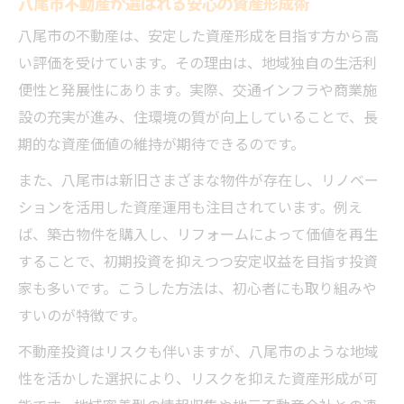
八尾市不動産が選ばれる安心の資産形成術
金融商品と不動産のメリットデメリット整
理
八尾市の不動産は、安定した資産形成を目指す方から高
安定資産形成に不動産が選ばれる理由
い評価を受けています。その理由は、地域独自の生活利
便性と発展性にあります。実際、交通インフラや商業施
不動産投資と金融商品の収益構造を解説
設の充実が進み、住環境の質が向上していることで、長
賢く投資するなら八尾市の不動産事情も要チェ
期的な資産価値の維持が期待できるのです。
ック
また、八尾市は新旧さまざまな物件が存在し、リノベー
八尾市不動産事情を知る投資家の賢い選択
ションを活用した資産運用も注目されています。例え
失敗しない不動産投資のための注意点
ば、築古物件を購入し、リフォームによって価値を再生
八尾市不動産の現状と将来性を分析する
することで、初期投資を抑えつつ安定収益を目指す投資
口コミや評判から見る不動産選びのコツ
家も多いです。こうした方法は、初心者にも取り組みや
地元情報を活かす不動産投資の実践法
すいのが特徴です。
資産価値維持へ向けた不動産動向の見極め術
不動産投資はリスクも伴いますが、八尾市のような地域
不動産の資産価値を保つ見極めポイント
性を活かした選択により、リスクを抑えた資産形成が可
八尾市不動産の市場動向を正しく読む方法