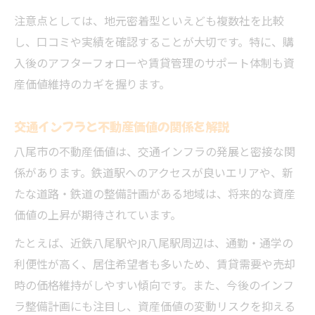
不動産投資と金融商品の戦略的活用法
注意点としては、地元密着型といえども複数社を比較
資産価値向上に貢献する不動産の選び方
し、口コミや実績を確認することが大切です。特に、購
地元情報を活かした資産形成の工夫
入後のアフターフォローや賃貸管理のサポート体制も資
産価値維持のカギを握ります。
交通インフラと不動産価値の関係を解説
八尾市の不動産価値は、交通インフラの発展と密接な関
係があります。鉄道駅へのアクセスが良いエリアや、新
たな道路・鉄道の整備計画がある地域は、将来的な資産
価値の上昇が期待されています。
たとえば、近鉄八尾駅やJR八尾駅周辺は、通勤・通学の
利便性が高く、居住希望者も多いため、賃貸需要や売却
時の価格維持がしやすい傾向です。また、今後のインフ
ラ整備計画にも注目し、資産価値の変動リスクを抑える