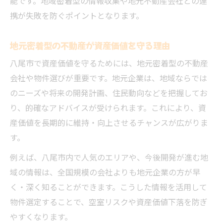
能です。地域密着型の情報収集や地元不動産会社との連
築古物件の活用と資産価値維持のコツ
携が失敗を防ぐポイントとなります。
再開発エリアが不動産価値に与える影響
地元密着型の不動産が資産価値を守る理由
長期保有に強い不動産を選ぶための視点
安全な投資判断は地元の特性理解から始まる
八尾市で資産価値を守るためには、地元密着型の不動産
会社や物件選びが重要です。地元企業は、地域ならでは
地域特性を活かした不動産投資の始め方
のニーズや将来の開発計画、住民動向などを把握してお
八尾市の不動産選びで注意すべき要素
り、的確なアドバイスが受けられます。これにより、資
地元密着情報が不動産判断に役立つ理由
産価値を長期的に維持・向上させるチャンスが広がりま
リスク回避に効く不動産選定のコツ
す。
安心できる資産運用は情報収集が鍵
例えば、八尾市内で人気のエリアや、今後開発が進む地
不動産と金融商品で広がる八尾市の資産形成戦
域の情報は、全国規模の会社よりも地元企業の方が早
略
く・深く知ることができます。こうした情報を活用して
不動産と金融商品を組み合わせた資産運用
物件選定することで、空室リスクや資産価値下落を防ぎ
八尾市で実践する分散投資のメリット
やすくなります。