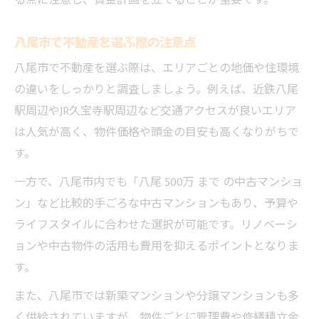
る点に注意し、資金計画を立てることが重要です。
頭金を抑える八尾市の補助制度の活用法
八尾市の不動産補助制度の基本を解説
八尾市で不動産を選ぶ際の注意点
頭金負担を和らげる補助金の申請ポイント
八尾市で不動産を選ぶ際は、エリアごとの地価や住環境
八尾市で利用できる中古住宅取得補助を知
の違いをしっかりと調査しましょう。例えば、近鉄八尾
る
駅周辺やJR久宝寺駅周辺など交通アクセスが良いエリア
補助制度を使った不動産購入の流れ
は人気が高く、物件価格や頭金の目安も高くなりがちで
頭金が少ない人向けの不動産支援策紹介
す。
住みやすさで選ぶ八尾市の不動産事情
一方で、八尾市内でも「八尾 500万 まで の中古マンショ
八尾市の不動産は住みやすさが魅力
ン」など比較的手ごろな中古マンションもあり、予算や
ライフスタイルに合わせた選択が可能です。リノベーシ
不動産選びで重視したい子育て環境の視点
ョンや中古物件の活用も費用を抑えるポイントとなりま
利便性と治安を考えた不動産購入のコツ
す。
中古マンション市場から見る八尾市の特徴
また、八尾市では新築マンションや分譲マンションも多
八尾市の不動産事情と価格動向を分析
く供給されていますが、物件ごとに管理費や修繕積立金