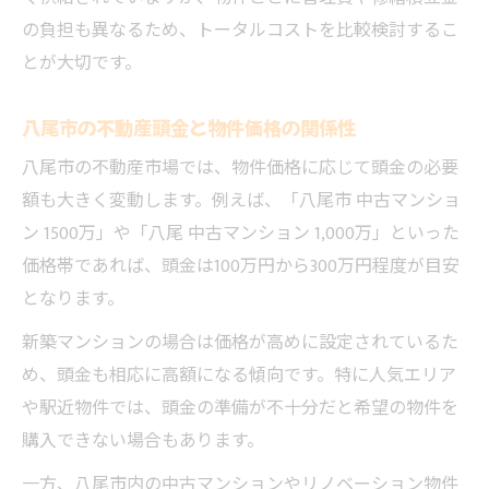
これから八尾市で不動産を買う人へ費用まとめ
の負担も異なるため、トータルコストを比較検討するこ
八尾市で不動産購入時に知るべき費用全体
とが大切です。
像
頭金や諸費用の内訳と準備のポイント
八尾市の不動産頭金と物件価格の関係性
不動産購入を成功させる費用計画の立て方
八尾市の不動産市場では、物件価格に応じて頭金の必要
費用を抑えた八尾市での不動産購入事例
額も大きく変動します。例えば、「八尾市 中古マンショ
頭金を含めた資金計画のポイントを解説
ン 1500万」や「八尾 中古マンション 1,000万」といった
価格帯であれば、頭金は100万円から300万円程度が目安
となります。
新築マンションの場合は価格が高めに設定されているた
め、頭金も相応に高額になる傾向です。特に人気エリア
や駅近物件では、頭金の準備が不十分だと希望の物件を
購入できない場合もあります。
一方、八尾市内の中古マンションやリノベーション物件