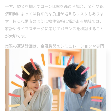
一方、頭金を抑えてローン比率を高める場合、金利や返
済期間によっては将来的な負担が増えるリスクもありま
す。特に八尾市のように物件価格に幅がある地域では、
家計やライフステージに応じてバランスを検討すること
が大切です。
実際の返済計画は、金融機関のシミュレーションや専門
家のアドバイスを活用し、「八尾市 マンション 計画」な
どの情報も参考に無理のない資金計画を立てましょう。
返済と生活の両立が、理想の住まいと安心の暮らしにつ
ながります。
八尾市で家を選ぶ時の不動産費用節約