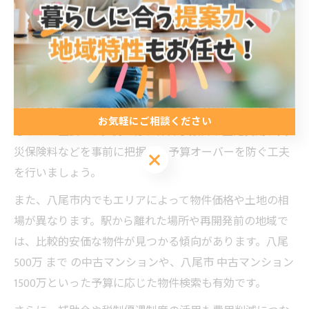
術
不動産費用を抑える八尾市での工夫ポイント
八尾市で不動産を購入する際、費用を抑えるためにはい
くつかの具体的な工夫が求められます。まず、物件価格
だけでなく諸費用や維持費も含めて総合的に計画を立て
お気軽にご相談ください
ることが重要です。例えば、仲介手数料や登記費用、火
災保険料などを事前に把握し、予算オーバーを防ぐ工夫
お気軽にご相談ください
を行いましょう。
また、八尾市内でもエリアによって物件価格や土地の相
場が異なります。駅から離れた場所や再開発前の地域で
は、比較的安価な物件が見つかる傾向があります。八尾
500万 まで の中古マンションや、八尾市 中古マンション
1500万といった予算に応じた物件検索も有効です。