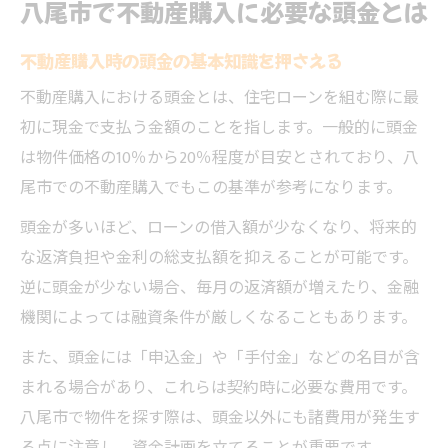
八尾市で不動産購入に必要な頭金とは
八尾市で理想の住まいに必要な頭金を考え
不動産購入時の頭金の基本知識を押さえる
る
八尾市の不動産価格帯ごとの頭金目安
不動産購入における頭金とは、住宅ローンを組む際に最
初に現金で支払う金額のことを指します。一般的に頭金
中古マンション購入時の頭金目安も紹介
は物件価格の10％から20％程度が目安とされており、八
頭金とローン返済計画のバランスを知る
尾市での不動産購入でもこの基準が参考になります。
八尾市で家を選ぶ時の不動産費用節約術
頭金が多いほど、ローンの借入額が少なくなり、将来的
不動産費用を抑える八尾市での工夫ポイン
な返済負担や金利の総支払額を抑えることが可能です。
ト
逆に頭金が少ない場合、毎月の返済額が増えたり、金融
頭金を減らした賢い不動産購入テクニック
機関によっては融資条件が厳しくなることもあります。
八尾市の中古マンションを活用した節約術
また、頭金には「申込金」や「手付金」などの名目が含
リノベーションで不動産費用を削減する方
まれる場合があり、これらは契約時に必要な費用です。
法
八尾市で物件を探す際は、頭金以外にも諸費用が発生す
八尾市で利用できる賃貸と購入の比較検討