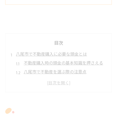
目次
八尾市で不動産購入に必要な頭金とは
不動産購入時の頭金の基本知識を押さえる
八尾市で不動産を選ぶ際の注意点
八尾市の不動産頭金と物件価格の関係性
不動産購入で頭金がなぜ重要なのか解説
八尾市不動産購入の頭金相場を調べる方法
理想の住まいへの頭金の目安を解説
不動産購入の頭金目安と決め方のコツ