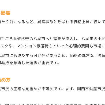
空き家率増加が招く資産価値低下の防止策
築古住宅と郊外エリアの価格下落対策
る影響
大阪タワマン暴落が八尾市に与える影響
当たり前になるなど、異常事態と呼ばれる価格上昇が続い
八尾市で安全な不動産投資を実現する方法
関西の不動産市況と八尾市の動向徹底解説
的手ごろな価格帯の八尾市へと需要が流入し、八尾市の土
関西全域の不動産市況から八尾市を読み解く
リスクや、マンション暴落待ちといった心理的要因も市場
大阪土地上がる背景と八尾市の今後
八尾市にも波及する可能性があるため、価格の異常な上昇
関西不動産市況が投資判断に与える影響
値維持を意識した選択が重要です。
お気軽にご相談ください
お気軽にご相談ください
八尾市の不動産相場と資産価値の未来像
マンション価格動向と八尾市の投資魅力
極め方
産市況の正確な見極めが不可欠です。まず、関西不動産市