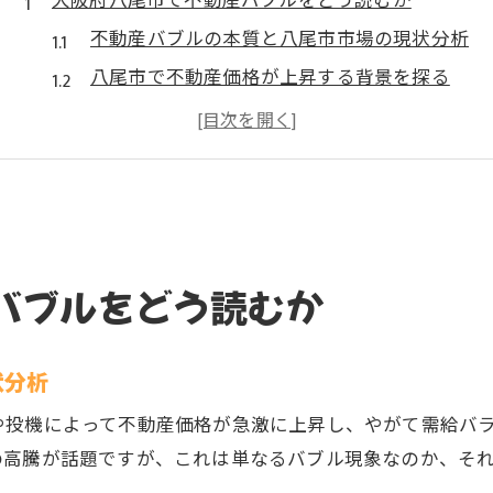
大阪府八尾市で不動産バブルをどう読むか
不動産バブルの本質と八尾市市場の現状分析
八尾市で不動産価格が上昇する背景を探る
大阪のマンション価格異常事態が与える影響
資産価値維持に重要な不動産市況の見極め方
マンション暴落待ちの心理と八尾市の現実
不動産市況から見た八尾市の将来性を探る
関西の不動産市況と八尾市の成長可能性
バブルをどう読むか
大阪不動産相場と八尾市の価格動向を比較
不動産価格上昇エリアと八尾市の位置づけ
状分析
八尾市で資産価値が落ちない条件を解説
大阪市内の価格推移と八尾市の相関関係
や投機によって不動産価格が急激に上昇し、やがて需給バ
の高騰が話題ですが、これは単なるバブル現象なのか、そ
八尾市の資産価値守る投資判断のコツ