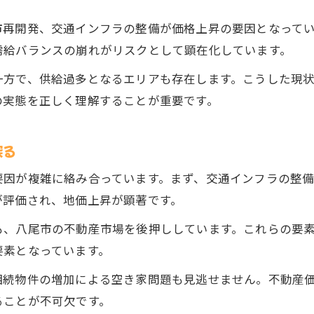
不動産投資で八尾市の資産価値を守る方法
市再開発、交通インフラの整備が価格上昇の要因となって
供給過多エリアと安定成長エリアの見分け方
需給バランスの崩れがリスクとして顕在化しています。
築古住宅が抱えるリスクと投資判断の注意点
不動産暴落を避けるための物件選びの基準
一方で、供給過多となるエリアも存在します。こうした現
の実態を正しく理解することが重要です。
八尾市でリセールバリューを高める戦略
バブル期と今を比較する不動産動向の真実
探る
バブル期と現代の不動産市況の違いを検証
八尾市の不動産バブルと価格推移の実態
要因が複雑に絡み合っています。まず、交通インフラの整
が評価され、地価上昇が顕著です。
歴史的データで見る八尾市の資産価値変動
大阪の不動産価格と今後の市場予測
も、八尾市の不動産市場を後押ししています。これらの要
価格下落リスクとバブル崩壊の教訓とは
要素となっています。
大阪の不動産下落リスクと八尾市の対応策
相続物件の増加による空き家問題も見逃せません。不動産
不動産下落を避ける八尾市のリスク管理術
ることが不可欠です。