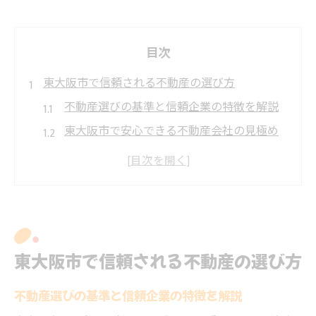
目次
東大阪市で信頼される不動産の選び方
不動産選びの基準と信頼企業の特徴を解説
東大阪市で安心できる不動産会社の見極め
方
おすすめできる不動産業者の評判と実績を
確認
賃貸や売買に強い不動産会社の選び方のコ
ツ
東大阪市で信頼される不動産の選び方
信頼される不動産と協力するメリットとは
不動産協力を安心に導くポイント解説
不動産選びの基準と信頼企業の特徴を解説
不動産協力時に重視すべき信頼性のポイン