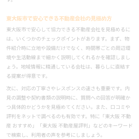
す。
方
東大阪で不動産トラブルを防ぐチェックポ
東大阪市で安心できる不動産会社の見極め方
イント
東大阪市で安心して協力できる不動産会社を見極めるに
信頼できる不動産会社の見極め術を徹底解
は、いくつかのチェックポイントがあります。まず、物
説
件紹介時に立地や設備だけでなく、時間帯ごとの周辺環
迷惑な営業を避ける不動産利用のコツ
境や生活動線まで細かく説明してくれるかを確認しまし
不動産からの迷惑電話を回避する方法と対
ょう。地域情報に精通している会社は、暮らしに直結す
策
る提案が得意です。
しつこい営業が少ない不動産会社の選び方
次に、対応の丁寧さやレスポンスの速さも重要です。内
安心できる不動産会社の連絡対応ポイント
見の調整や契約書類の説明時に、質問への回答が明確か
電話営業が不安な方におすすめの不動産利
つ具体的かどうかを見極めてください。また、口コミや
用術
評判をネットで調べるのも有効です。特に「東大阪 不動
東大阪でトラブルの少ない不動産選びの工
産 おすすめ」「東大阪 不動産屋評判」などのキーワード
夫
で検索し、利用者の声を参考にしましょう。