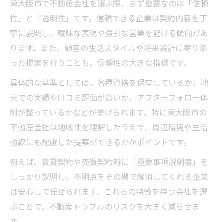
東大阪市で不動産会社を選ぶ際、まず重要なのは「信頼
ト
性」と「透明性」です。信頼できる企業は契約内容を丁
安心して任せられる不動産会社の対応力と
寧に説明し、曖昧な表現や強引な営業を避ける傾向があ
は
ります。また、顧客の生活スタイルや将来設計に寄り添
不動産選びでトラブルを避けるための事前
った提案を行うことも、信頼性の大きな指標です。
対策
具体的な基準としては、各種資格を保有しているか、地
評判や口コミを活かした不動産の選択方法
元での実績や口コミ評価が高いか、アフターフォロー体
不動産協力で注意したい営業スタイルの違
制が整っているかなどが挙げられます。特に東大阪市の
い
不動産会社は地域性を理解したうえで、周辺環境や生活
動線にも配慮した提案ができるかがポイントです。
トラブル回避へ導く不動産会社の見極め術
不動産業界の三大タブーを避けるための注
例えば、賃貸契約や売買契約時に「重要事項説明書」を
意点
しっかり説明し、不明点をその場で解消してくれる企業
曖昧な説明をする不動産に注意すべき理由
は安心して任せられます。これらの特徴を持つ会社を選
ぶことで、不動産トラブルのリスクを大きく減らせま
やめたほうがいい不動産屋の特徴と見抜き