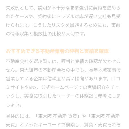
不動産協力で失敗しないための着眼点
失敗例として、説明が不十分なまま強引に契約を進めら
不動産協力時に見落としがちな注意点を解
れたケースや、契約後にトラブル対応が遅い会社も見受
説
けられます。こうしたリスクを回避するためにも、事前
契約前に確認したい不動産会社のポイント
の情報収集と複数社の比較が大切です。
実績や対応力が高い不動産会社を選ぶコツ
トラブルを未然に防ぐ不動産会社の選び方
おすすめできる不動産業者の評判と実績を確認
口コミを活用した不動産選びのポイント
不動産会社を選ぶ際には、評判と実績の確認が欠かせま
せん。東大阪市の不動産会社の中でも、長年地域密着で
安心して協力できる不動産会社を探す方法
営業している企業は信頼度が高い傾向があります。口コ
東大阪市で信頼できる不動産の探し方を解
ミサイトやSNS、公式ホームページでの実績紹介をチェ
説
ックし、実際に取引したユーザーの体験談も参考にしま
優良な不動産会社を見つけるための比較方
しょう。
法
具体的には、「東大阪 不動産 賃貸」や「東大阪 不動産
失敗しない不動産選びのための情報収集術
売買」といったキーワードで検索し、賃貸・売買それぞ
安心して相談できる不動産会社の特徴とは