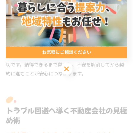
れます。逆に「何度も電話がかかってきて困った」など
の声がある場合は、慎重に検討したほうがよいでしょ
う。
営業スタイルによるトラブルを避けるためには、最初の
問い合わせ時に自分の希望やペースを明確に伝えるこ
お気軽にご相談ください
と、複数社を比較して自分に合った会社を選ぶことが大
切です。納得できるまで質問し、不安を解消してから契
お気軽にご相談ください
約に進むことが安心につながります。
トラブル回避へ導く不動産会社の見極
め術