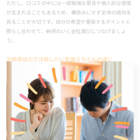
ただし、口コミの中には一部極端な意見や個人的な感情
が含まれることもあるため、鵜呑みにせず全体の傾向を
見ることが大切です。自分の希望や重視するポイントと
照らし合わせて、納得のいく会社選びにつなげましょ
う。
不動産協力で注意したい営業スタイルの違い
不動産会社にはさまざまな営業スタイルがあり、自分に
合った会社を選ぶことが重要です。東大阪市でも、積極
的に提案してくれるタイプから、じっくりヒアリングを
重視するタイプまで幅広く存在します。強引な営業や、
即決を迫る対応には注意が必要です。
営業スタイルの違いは、会社の方針や担当者の個性によ
るものが大きく、利用者からは「自分のペースで検討で
きた」「しつこい連絡が少なかった」といった声も聞か