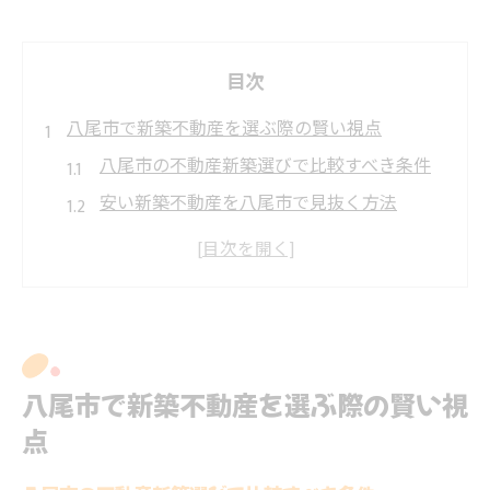
目次
八尾市で新築不動産を選ぶ際の賢い視点
八尾市の不動産新築選びで比較すべき条件
安い新築不動産を八尾市で見抜く方法
補助金活用で八尾市の不動産選びを有利に
建売と新築不動産の違いを八尾市で知る
八尾市不動産で失敗しないポイント整理
失敗しない新築購入に欠かせない八尾市の知識
八尾市の新築不動産相場を知る重要性
八尾市で新築不動産を選ぶ際の賢い視
不動産購入時の八尾市補助金最新情報
点
新築不動産で一戸建てとマンション比較