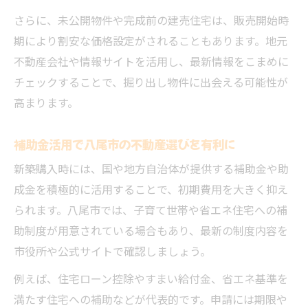
八尾市不動産で子育て世帯の安心を実現
さらに、未公開物件や完成前の建売住宅は、販売開始時
新築不動産購入後の八尾市生活サポート
期により割安な価格設定がされることもあります。地元
不動産会社や情報サイトを活用し、最新情報をこまめに
チェックすることで、掘り出し物件に出会える可能性が
高まります。
補助金活用で八尾市の不動産選びを有利に
新築購入時には、国や地方自治体が提供する補助金や助
成金を積極的に活用することで、初期費用を大きく抑え
られます。八尾市では、子育て世帯や省エネ住宅への補
助制度が用意されている場合もあり、最新の制度内容を
市役所や公式サイトで確認しましょう。
例えば、住宅ローン控除やすまい給付金、省エネ基準を
満たす住宅への補助などが代表的です。申請には期限や