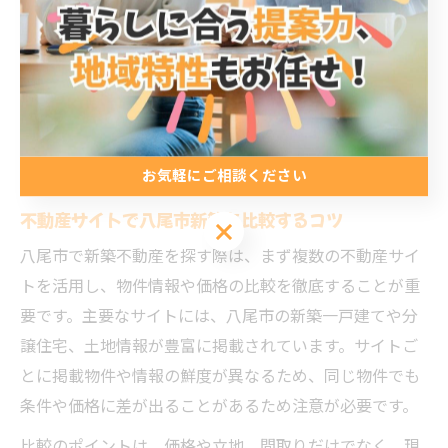
けながら、理想の新築不動産を見つけましょう。
不動産情報を活用した八尾市の新築選
択術
お気軽にご相談ください
不動産サイトで八尾市新築を比較するコツ
お気軽にご相談ください
八尾市で新築不動産を探す際は、まず複数の不動産サイ
トを活用し、物件情報や価格の比較を徹底することが重
要です。主要なサイトには、八尾市の新築一戸建てや分
譲住宅、土地情報が豊富に掲載されています。サイトご
とに掲載物件や情報の鮮度が異なるため、同じ物件でも
条件や価格に差が出ることがあるため注意が必要です。
比較のポイントは、価格や立地、間取りだけでなく、現