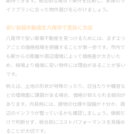
期待できます。総合的な視点で条件を比較し、家族のラ
八尾市不動産の耐震や省エネ性能の確認
イフプランに合った物件選びを心がけましょう。
家族の将来設計に合う八尾市新築不動産
安い新築不動産を八尾市で見抜く方法
補助金や助成を活かす新築購入のコツ
八尾市で安い新築不動産を見つけるためには、まずエリ
八尾市の新築不動産で使える補助金まとめ
アごとの価格相場を把握することが第一歩です。市内で
申請時に注意したい八尾市補助制度の特徴
も駅からの距離や周辺環境によって価格差が大きいた
不動産新築購入で受けられる助成金の活用
め、相場より極端に安い物件には理由があることが多い
法
です。
八尾市の耐震・省エネ補助金のポイント
例えば、土地の形状が特殊だったり、日当たりや騒音な
不動産新築購入で税制優遇を上手に活用
どの環境面に課題がある場合、価格が抑えられる傾向が
八尾市不動産で家族に最適な新生活を掴む
あります。内見時には、建物の仕様や設備が十分か、周
不動産新築で八尾市新生活の理想を形に
辺のインフラが整っているかも確認しましょう。価格だ
八尾市新築一戸建てで叶う快適な暮らし
けで判断せず、総合的にコストパフォーマンスを見極め
家族に合う八尾市の不動産新築を探す方法
ることが大切です。