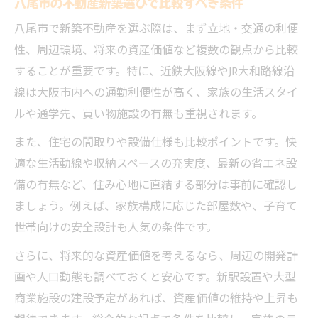
八尾市の不動産新築選びで比較すべき条件
八尾市の中古物件やリノベーション事情
八尾市で新築不動産を選ぶ際は、まず立地・交通の利便
家族構成に合う八尾市新築不動産の選び方
性、周辺環境、将来の資産価値など複数の観点から比較
不動産情報を活用した八尾市の新築選択術
することが重要です。特に、近鉄大阪線やJR大和路線沿
不動産サイトで八尾市新築を比較するコツ
線は大阪市内への通勤利便性が高く、家族の生活スタイ
八尾市の建売新築と分譲の違いを把握
ルや通学先、買い物施設の有無も重視されます。
新築不動産選びで土地情報の活用法
また、住宅の間取りや設備仕様も比較ポイントです。快
八尾市の新築購入に必要な情報整理術
適な生活動線や収納スペースの充実度、最新の省エネ設
中古や新築マンションも八尾市で検討
備の有無など、住み心地に直結する部分は事前に確認し
将来性も考えた八尾市新築物件の見極め方
ましょう。例えば、家族構成に応じた部屋数や、子育て
不動産選びで八尾市の資産性を重視する理
世帯向けの安全設計も人気の条件です。
由
さらに、将来的な資産価値を考えるなら、周辺の開発計
八尾市新築不動産の将来価値を見極める視
画や人口動態も調べておくと安心です。新駅設置や大型
点
商業施設の建設予定があれば、資産価値の維持や上昇も
中古物件やリノベと新築の比較ポイント