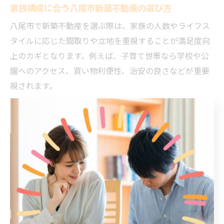
家族構成に合う八尾市新築不動産の選び方
八尾市で新築不動産を選ぶ際は、家族の人数やライフス
タイルに応じた間取りや立地を重視することが満足度向
上のカギとなります。例えば、子育て世帯なら学校や公
園へのアクセス、買い物利便性、治安の良さなどが重要
視されます。
一方、夫婦二人やシニア世帯であれば、バリアフリー対
応や駅近など将来の生活変化も見越した選択が必要で
す。実際に住んでいる方の口コミや体験談を参考に、日
常生活の動線や収納スペース、周辺環境を具体的にイメ
ージすることが失敗を防ぎます。
また、将来的な家族構成の変化や資産価値の維持も考慮
し、無理のない資金計画とともに、複数の物件を比較検
討することをおすすめします。専門家のアドバイスを受