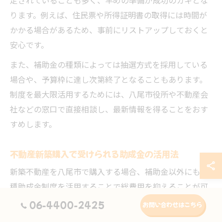
定されていることも多く、早めの準備が成功のカギとな
ります。例えば、住民票や所得証明書の取得には時間が
かかる場合があるため、事前にリストアップしておくと
安心です。
また、補助金の種類によっては抽選方式を採用している
場合や、予算枠に達し次第終了となることもあります。
制度を最大限活用するためには、八尾市役所や不動産会
社などの窓口で直接相談し、最新情報を得ることをおす
すめします。
不動産新築購入で受けられる助成金の活用法
新築不動産を八尾市で購入する場合、補助金以外にも各
種助成金制度を活用することで総費用を抑えることが可
能です。代表的な助成金には「省エネ住宅推進助成」や
06-4400-2425
お問い合わせはこちら
「耐震改修助成」などがあり、対象となる工事や設備を