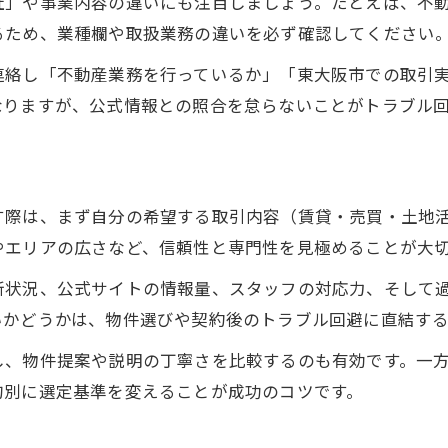
社」や事業内容の違いにも注目しましょう。たとえば、不
大阪で評判の不動産会社を見抜く方法
るため、業種欄や取扱業務の違いを必ず確認してください
不動産クリエイトの口コミと評価を参考
連絡し「不動産業務を行っているか」「東大阪市での取引
安心できる中古物件や土地の選定術
なりますが、公式情報との照合を怠らないことがトラブル
地域密着型不動産の特徴と強みとは
賃貸や土地探しに役立つクリエイト系事業者の見極め
賃貸探しに強い不動産クリエイトの探し方
す際は、まず自分の希望する取引内容（賃貸・売買・土地
土地や中古物件で選ぶポイントを解説
やエリアの広さなど、信頼性と専門性を見極めることが大
オープンハウス対応不動産の判別法
お気軽にご相談ください
お気軽にご相談ください
新状況、公式サイトの情報量、スタッフの対応力、そして
不動産クリエイトの評判を賢く活用
いかどうかは、物件選びや契約後のトラブル回避に直結す
東大阪市で役立つ不動産見極めの視点
し、物件提案や説明の丁寧さを比較するのも有効です。一
的別に選定基準を変えることが成功のコツです。