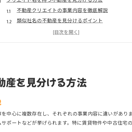
クリエイト名を持つ不動産を見分ける方法
不動産クリエイトの事業内容を徹底解説
類似社名の不動産を見分けるポイント
大阪で不動産クリエイトを探す基準
クリエイト大阪の不動産評判をチェック
不動産クリエイトの公式概要の読み方
大阪府東大阪市で注目の不動産クリエイト
東大阪市で注目の不動産クリエイト事情
動産を見分ける方法
不動産クリエイト大阪の強みを紹介
中古物件や土地の取扱実績に注目
説
不動産クリエイトの評判を徹底調査
東大阪市内で信頼される不動産とは
市を中心に複数存在し、それぞれの事業内容に違いがあり
ムサポートなどが挙げられます。特に賃貸物件や中古住宅
不動産クリエイト各社の違いを比較検証