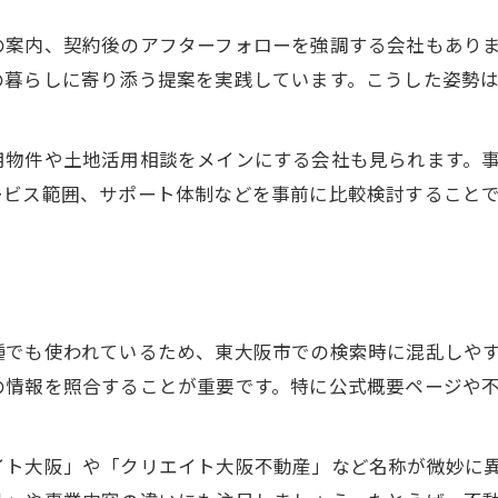
不動産クリエイト各社の特徴を比較
の案内、契約後のアフターフォローを強調する会社もあり
取扱物件や事業内容の違いを知る
の暮らしに寄り添う提案を実践しています。こうした姿勢
不動産クリエイトの評判と実績を検証
中古・土地・賃貸で選ぶポイント
用物件や土地活用相談をメインにする会社も見られます。
クリエイト大阪と他社の実力を分析
ービス範囲、サポート体制などを事前に比較検討すること
社名に惑わされず会社概要を正確に読むコツ
不動産クリエイトの会社概要を正確に把握
公式サイトから本業不動産を見極める
代表者や所在地で不動産会社を特定
種でも使われているため、東大阪市での検索時に混乱しや
社名以外の事業内容を見抜く方法
の情報を照合することが重要です。特に公式概要ページや
不動産クリエイトの求人情報も活用
東大阪市で信頼できる不動産会社選びの極意
イト大阪」や「クリエイト大阪不動産」など名称が微妙に
信頼できる不動産クリエイトの選び方