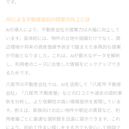
口コミから考える八尾市の不動産選定
です。
不動産選びで口コミを活かすAIの使い方
AIによる不動産会社の提案力向上とは
八尾市の不動産会社口コミ活用術を徹底解
説
AIの導入により、不動産会社の提案力は大幅に向上して
います。具体的には、物件の立地や設備だけでなく、周
信頼できる不動産を口コミとAIで見極める
辺環境や将来の資産価値予測まで踏まえた多角的な提案
方法
が可能となりました。これは、AIが膨大なデータを解析
八尾市の不動産屋選びでAIが参考になる理
し、利用者のニーズに合致した情報をピックアップでき
由
るためです。
口コミ評価とAI分析が不動産選びに効く場
八尾市の不動産会社では、AIを活用して「八尾市 不動産
面
会社」「八尾市 不動産屋」などの口コミや過去の成約事
例を分析し、より信頼性の高い情報提供を実現していま
す。例えば、家族向けの広い物件や駅近の賃貸など、利
用者層ごとに最適な選択肢を迅速に提示できます。これ
により、初めて住まい探しをする方でも安心して相談で