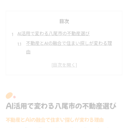
目次
AI活用で変わる八尾市の不動産選び
不動産とAIの融合で住まい探しが変わる理
由
八尾市の不動産選びにAI活用が広がる背景
AIによる不動産会社の提案力向上とは
不動産業界のAI導入で何が便利になるか解
説
八尾市で賃貸探しにAIがもたらす利点とは
AI活用で変わる八尾市の不動産選び
不動産業界の最新動向を八尾市で知る
八尾市で注目される不動産業界の新トレン
不動産とAIの融合で住まい探しが変わる理由
ド