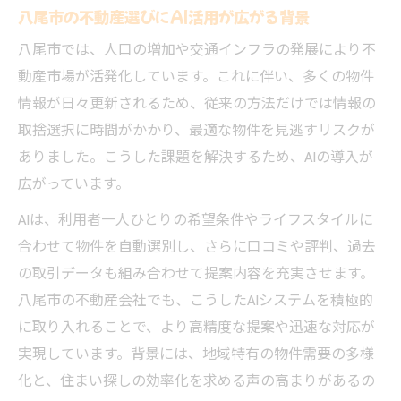
八尾市の不動産選びにAI活用が広がる背景
AI導入が八尾市の不動産信頼度を高める理
八尾市では、人口の増加や交通インフラの発展により不
由
動産市場が活発化しています。これに伴い、多くの物件
口コミ評価で見る不動産会社の信頼性とは
情報が日々更新されるため、従来の方法だけでは情報の
八尾市で安心できる不動産選択の秘訣
取捨選択に時間がかかり、最適な物件を見逃すリスクが
トラブル予防に役立つAI技術の活用
ありました。こうした課題を解決するため、AIの導入が
不動産業界のトラブル回避にAI技術が活躍
広がっています。
AIで防ぐ不動産業界三大タブーのリスク
AIは、利用者一人ひとりの希望条件やライフスタイルに
八尾市の不動産取引でAIが安心をもたらす
合わせて物件を自動選別し、さらに口コミや評判、過去
理由
の取引データも組み合わせて提案内容を充実させます。
AI活用で賃貸や売買のトラブルを未然に防
八尾市の不動産会社でも、こうしたAIシステムを積極的
ぐ
に取り入れることで、より高精度な提案や迅速な対応が
電話営業対策にAIを活かす不動産業界の工
実現しています。背景には、地域特有の物件需要の多様
夫
化と、住まい探しの効率化を求める声の高まりがあるの