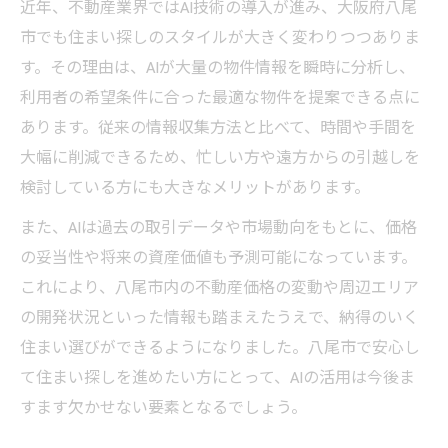
近年、不動産業界ではAI技術の導入が進み、大阪府八尾
不動産とAIがもたらした業界変革の今
市でも住まい探しのスタイルが大きく変わりつつありま
八尾市の不動産会社が導入するAI技術事情
す。その理由は、AIが大量の物件情報を瞬時に分析し、
利用者の希望条件に合った最適な物件を提案できる点に
不動産価格や賃貸市場のAI分析事例を紹介
あります。従来の情報収集方法と比べて、時間や手間を
AI活用で八尾市の不動産選びが変わる背景
大幅に削減できるため、忙しい方や遠方からの引越しを
賃貸や売買はAI時代の不動産がカギ
検討している方にも大きなメリットがあります。
AIによる賃貸・売買の不動産検索が効率化
また、AIは過去の取引データや市場動向をもとに、価格
不動産の売買判断にAIが活きる場面を解説
の妥当性や将来の資産価値も予測可能になっています。
賃貸物件選びでAIが信頼される理由とは
これにより、八尾市内の不動産価格の変動や周辺エリア
AI時代の不動産契約で注意したいポイント
の開発状況といった情報も踏まえたうえで、納得のいく
不動産業界でAIが変える業務の具体例
住まい選びができるようになりました。八尾市で安心し
八尾市で信頼される不動産とは何か
て住まい探しを進めたい方にとって、AIの活用は今後ま
信頼できる不動産の条件とAI活用の関係性
すます欠かせない要素となるでしょう。
不動産会社選びで重視すべきポイント解説