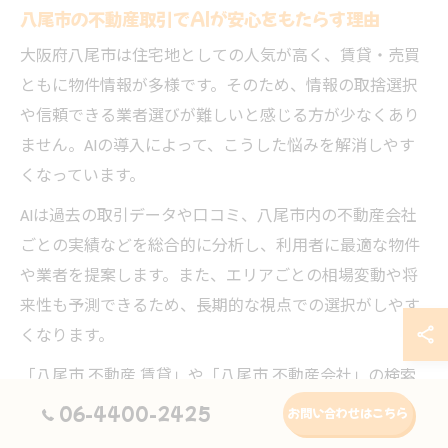
八尾市の不動産取引でAIが安心をもたらす理由
大阪府八尾市は住宅地としての人気が高く、賃貸・売買
ともに物件情報が多様です。そのため、情報の取捨選択
や信頼できる業者選びが難しいと感じる方が少なくあり
ません。AIの導入によって、こうした悩みを解消しやす
くなっています。
AIは過去の取引データや口コミ、八尾市内の不動産会社
ごとの実績などを総合的に分析し、利用者に最適な物件
や業者を提案します。また、エリアごとの相場変動や将
来性も予測できるため、長期的な視点での選択がしやす
くなります。
「八尾市 不動産 賃貸」や「八尾市 不動産会社」の検索
でも、AIによる分析結果を反映したランキングや評価が
06-4400-2425
お問い合わせはこちら
見られるようになりました。実際にAI提案を活用した方