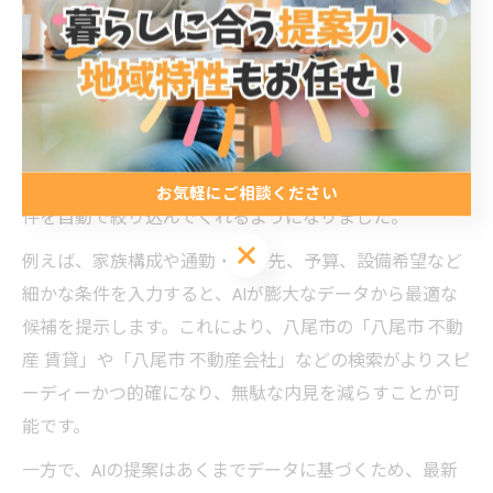
AIによる賃貸・売買の不動産検索が効率化
AI技術の発展により、大阪府八尾市の不動産検索は大き
く効率化されています。従来は膨大な物件情報から自分
に合った賃貸や売買物件を探すのに時間がかかりました
が、AIが希望条件や過去の検索履歴をもとにおすすめ物
お気軽にご相談ください
件を自動で絞り込んでくれるようになりました。
お気軽にご相談ください
例えば、家族構成や通勤・通学先、予算、設備希望など
細かな条件を入力すると、AIが膨大なデータから最適な
候補を提示します。これにより、八尾市の「八尾市 不動
産 賃貸」や「八尾市 不動産会社」などの検索がよりスピ
ーディーかつ的確になり、無駄な内見を減らすことが可
能です。
一方で、AIの提案はあくまでデータに基づくため、最新