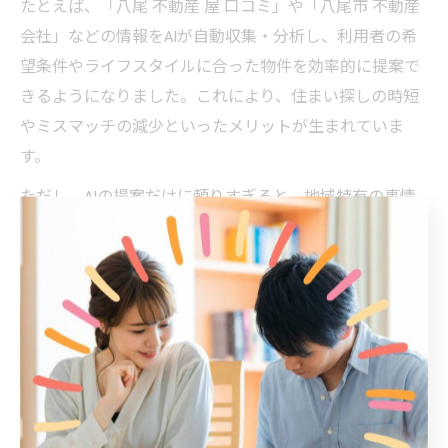
たとえば、「八尾 不動産 屋 口コミ」や「八尾市 不動産
会社」などの情報をAIが自動収集・分析し、利用者の希
望条件やライフスタイルに合った物件を効率的に提案で
きるようになりました。これにより、住まい探しの時短
やミスマッチの減少といったメリットが生まれていま
す。
ただし、AIの提案だけに頼りすぎると、地域特有の事情
や自身のこだわりが反映されにくくなる場合もありま
す。最終的にはAIと人の知恵を融合させ、信頼できる不
動産会社を選ぶことが、八尾市で納得の住まい選びを実
現するポイントです。
賃貸や売買はAI時代の不動産がカギ