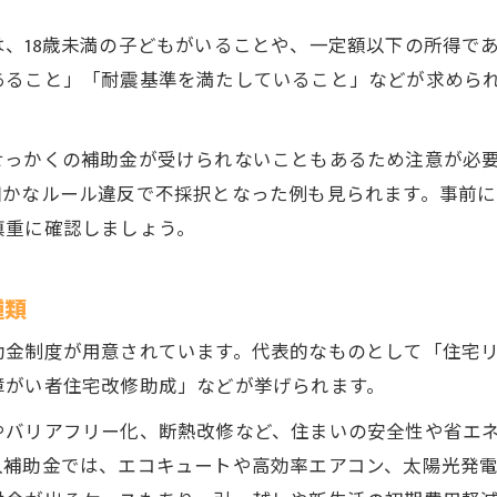
不動産補助金の金額と支給上限の違いを解説
、18歳未満の子どもがいることや、一定額以下の所得で
各種補助金の実際の給付額を比較して検証
あること」「耐震基準を満たしていること」などが求めら
支給対象や条件ごとの不動産補助金一覧
不動産支援制度の実額比較で見えるポイント
せっかくの補助金が受けられないこともあるため注意が必
生活場面別に不動産補助金を徹底比較しよう
細かなルール違反で不採択となった例も見られます。事前
補助金申請はどこまで役立つのか解説
慎重に確認しましょう。
不動産補助金申請で期待できる実際の効果
補助金受付から給付までの流れを解説
種類
申請書類や手続きで注意すべき不動産のポイント
助金制度が用意されています。代表的なものとして「住宅
不動産補助金申請の成功事例と失敗例
障がい者住宅改修助成」などが挙げられます。
申請サポートの利用と自己申請の違い
やバリアフリー化、断熱改修など、住まいの安全性や省エ
不動産に関する給付金の選び方ガイド
入補助金では、エコキュートや高効率エアコン、太陽光発
不動産給付金の選び方と適用条件の確認