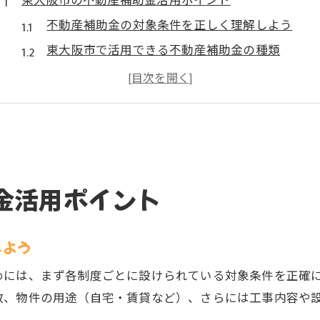
東大阪市の不動産補助金活用ポイント
不動産補助金の対象条件を正しく理解しよう
東大阪市で活用できる不動産補助金の種類
リフォームや設備更新に使える補助金の活用法
不動産に関する支援制度の選び方と比較方法
申請漏れを防ぐ不動産補助金のチェックリスト
家計負担を減らす最新補助制度まとめ
不動産補助金で生活費の負担を軽減する方法
金活用ポイント
引っ越しやリフォーム費用を抑える補助制度
家計に役立つ不動産関連の給付金最新情報
しよう
不動産補助金と他制度の併用時の注意点
補助金申請で得られる実際の経済的メリット
めには、まず各制度ごとに設けられている対象条件を正確
数、物件の用途（自宅・賃貸など）、さらには工事内容や
生活支援の実額を知るための徹底比較