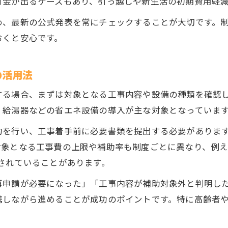
付金が出るケースもあり、引っ越しや新生活の初期費用軽
住宅状況別に選べる不動産給付金のポイント
め、最新の公式発表を常にチェックすることが大切です。
ライフステージ別に合う給付金の見極め方
おくと安心です。
不動産給付金で重視したい申請条件の違い
給付金を選ぶ際に比較したい注意点まとめ
の活用法
見逃しやすい東大阪市の支援情報集
する場合、まずは対象となる工事内容や設備の種類を確認
不動産補助金の見逃しがちな制度一覧
・給湯器などの省エネ設備の導入が主な対象となっていま
申請し忘れやすい不動産支援の注意点
約を行い、工事着手前に必要書類を提出する必要がありま
知っておくべき東大阪市の独自支援制度
お気軽にご相談ください
お気軽にご相談ください
象となる工事費の上限や補助率も制度ごとに異なり、例え
不動産補助金の最新情報を逃さないコツ
されていることがあります。
対象拡大中の不動産支援をいち早くチェック
再申請が必要になった」「工事内容が補助対象外と判明し
携しながら進めることが成功のポイントです。特に高齢者