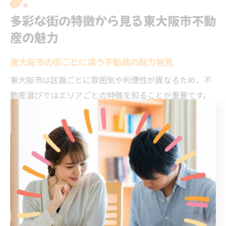
多彩な街の特徴から見る東大阪市不動
産の魅力
東大阪市の街ごとに違う不動産の魅力発見
東大阪市は区画ごとに雰囲気や利便性が異なるため、不
動産選びではエリアごとの特徴を知ることが重要です。
都市型の利便性を求めるなら近鉄奈良線沿線、静かな住
環境や子育て重視なら住宅街が点在するエリアが人気で
す。各街の魅力を知ることで、ライフスタイルに合った
物件を見つけやすくなります。
例えば、布施エリアは交通アクセスが良く、商業施設が
充実しているため単身者や共働き世帯に適しています。
一方、八戸ノ里や若江岩田周辺は公園や教育施設が多
く、ファミリー層に支持されています。人気エリアは家