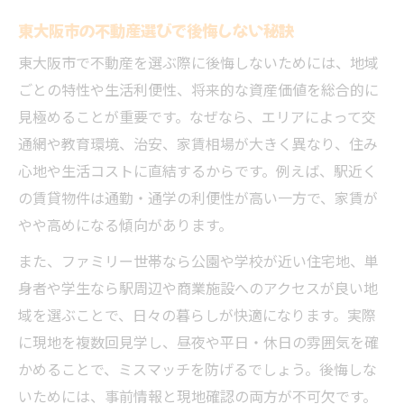
暮らしやすさ重視の不動産選びのコツ
東大阪市の不動産選びで後悔しない秘訣
東大阪不動産屋の評判と選び方ガイド
東大阪市で不動産を選ぶ際に後悔しないためには、地域
住み心地を高める不動産物件の特徴集
ごとの特性や生活利便性、将来的な資産価値を総合的に
多彩な街の特徴から見る東大阪市不動産の魅力
見極めることが重要です。なぜなら、エリアによって交
東大阪市の街ごとに違う不動産の魅力発見
通網や教育環境、治安、家賃相場が大きく異なり、住み
不動産視点で見る東大阪市の街の個性
心地や生活コストに直結するからです。例えば、駅近く
街の特徴を活かす不動産選びのポイント
の賃貸物件は通勤・通学の利便性が高い一方で、家賃が
東大阪市の不動産エリア別住み心地比較
やや高めになる傾向があります。
不動産会社と巡る街の魅力再発見術
また、ファミリー世帯なら公園や学校が近い住宅地、単
生活導線と利便性を重視する不動産選びのコツ
身者や学生なら駅周辺や商業施設へのアクセスが良い地
生活導線重視の不動産物件選び方ガイド
域を選ぶことで、日々の暮らしが快適になります。実際
利便性で選ぶ東大阪市の不動産探し術
に現地を複数回見学し、昼夜や平日・休日の雰囲気を確
かめることで、ミスマッチを防げるでしょう。後悔しな
不動産会社おすすめの生活しやすい街
いためには、事前情報と現地確認の両方が不可欠です。