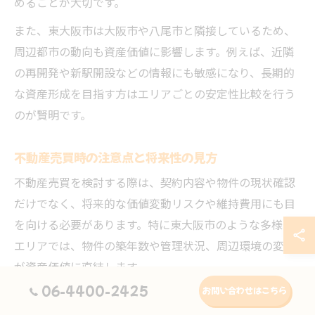
めることが大切です。
また、東大阪市は大阪市や八尾市と隣接しているため、
周辺都市の動向も資産価値に影響します。例えば、近隣
の再開発や新駅開設などの情報にも敏感になり、長期的
な資産形成を目指す方はエリアごとの安定性比較を行う
のが賢明です。
不動産売買時の注意点と将来性の見方
不動産売買を検討する際は、契約内容や物件の現状確認
だけでなく、将来的な価値変動リスクや維持費用にも目
を向ける必要があります。特に東大阪市のような多様な
エリアでは、物件の築年数や管理状況、周辺環境の変化
が資産価値に直結します。
06-4400-2425
お問い合わせはこちら
例えば、築年数が古いマンションの場合、将来的な修繕