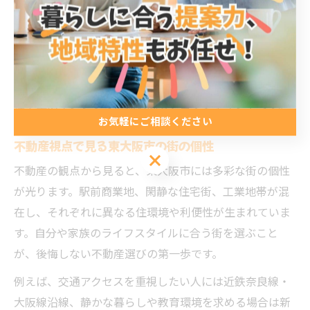
賃や物件価格がやや高めになる傾向があるため、予算と
希望条件のバランスを見ながら検討しましょう。
また、再開発が進む地域では今後の資産価値向上も期待
できます。将来を見据えて不動産を選ぶ際は、街の発展
性や生活インフラの整備状況もチェックポイントです。
お気軽にご相談ください
不動産視点で見る東大阪市の街の個性
お気軽にご相談ください
不動産の観点から見ると、東大阪市には多彩な街の個性
が光ります。駅前商業地、閑静な住宅街、工業地帯が混
在し、それぞれに異なる住環境や利便性が生まれていま
す。自分や家族のライフスタイルに合う街を選ぶこと
が、後悔しない不動産選びの第一歩です。
例えば、交通アクセスを重視したい人には近鉄奈良線・
大阪線沿線、静かな暮らしや教育環境を求める場合は新