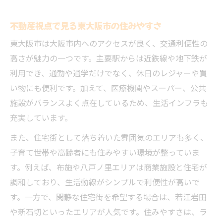
不動産選びで重視すべき通勤通学の便利さ
暮らしやすさを叶える不動産の条件整理
不動産視点で見る東大阪市の住みやすさ
将来も安心できる東大阪市の住まいポイント
東大阪市は大阪市内へのアクセスが良く、交通利便性の
将来を見据えた不動産選びの重要視点
高さが魅力の一つです。主要駅からは近鉄線や地下鉄が
東大阪市不動産の資産価値と安定性比較
利用でき、通勤や通学だけでなく、休日のレジャーや買
不動産売買時の注意点と将来性の見方
い物にも便利です。加えて、医療機関やスーパー、公共
長く住める不動産物件の選び方を解説
施設がバランスよく点在しているため、生活インフラも
不動産屋が教える将来も安心な住まい選定
充実しています。
東大阪市で失敗しない不動産の比較と選び方
また、住宅街として落ち着いた雰囲気のエリアも多く、
失敗を防ぐ不動産の比較ポイント徹底解説
子育て世帯や高齢者にも住みやすい環境が整っていま
す。例えば、布施や八戸ノ里エリアは商業施設と住宅が
東大阪市の不動産屋選びで意識すべきこと
調和しており、生活動線がシンプルで利便性が高いで
賃貸と売買どちらが自分に合うか判断法
す。一方で、閑静な住宅街を希望する場合は、若江岩田
口コミから選ぶ東大阪不動産会社の実力
や新石切といったエリアが人気です。住みやすさは、ラ
比較で見抜く理想の不動産物件の条件