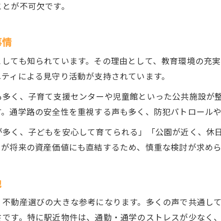
ことが不可欠です。
通勤通学しやすい八尾市不動産の特徴
買い物環境が良好な八尾市不動産の選び方
事情
医療施設と不動産の安心な暮らしの関係
長く安心して住むための八尾市不動産選び
としても知られています。その理由として、教育環境の充
ニティによる見守り活動が支持されています。
八尾市で不動産を選ぶ際の長期視点の重要性
安心して暮らせる八尾市不動産の選定基準
も多く、子育て支援センターや児童館といった公共施設が
す。通学路の安全性を重視する声も多く、防犯パトロールや
周辺環境を重視した不動産選びのコツ
子育て世帯が満足できる八尾市不動産とは
が多く、子どもを安心して育てられる」「公園が近く、休
お気軽にご相談ください
お気軽にご相談ください
口コミや体験談で分かる八尾市不動産の実態
さが将来の資産価値にも直結するため、慎重な検討が求めら
地
、不動産選びの大きな参考になります。多くの声で共通し
さです。特に駅近物件は、通勤・通学のストレスが少なく