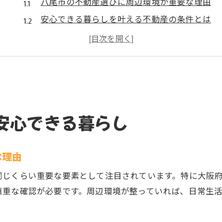
八尾市の不動産選びに周辺環境が重要な理由
安心できる暮らしを叶える不動産の条件とは
子育て世帯が重視する八尾市の不動産事情
口コミで分かる八尾市不動産の住み心地
八尾市不動産の柄や雰囲気を知るポイント
周辺環境から見た八尾市の住みやすさ分析
八尾市不動産を選ぶ際の周辺環境チェック法
安心できる暮らし
土地柄と治安から見た八尾市の住みやすさ
不動産の視点で感じる八尾市の街の特徴
な理由
八尾市どんなところか実際の声で検証
桂エリアの治安と不動産選びのコツ
同じくらい重要な要素として注目されています。特に大阪
慎重な確認が必要です。周辺環境が整っていれば、日常生
子育て世帯が注目する八尾市の日常と安心感
八尾市の不動産が子育て世帯に選ばれる理由