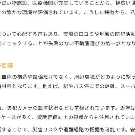
や買い物施設、医療機関が充実していることから、幅広い
通学路や学区で選ぶ八尾市不動産の安心感
けの静かな環境が評価されています。こうした特徴から、
人気の小学校周辺にある不動産の特徴
不動産選びで大切な八尾市の見守り体制
について心配する声もあり、実際の口コミや地域の防犯活
子育てに適した八尾市不動産の生活環境
接チェックすることが失敗のない不動産選びの第一歩とな
治安や地域評判から探る八尾市不動産の魅力
八尾市の治安と不動産価値の関係を解説
件とは
治安データで見る八尾市不動産の安全性
産自体の構造や設備だけでなく、周辺環境がどのように整
八尾の柄や評判から選ぶ安心の不動産選び
断材料となります。例えば、駅やバス停までの距離、スー
桂エリアの不動産と治安状況を比較
八尾市不動産と住民口コミの信頼性
無、防犯カメラの設置状況なども重視されています。近年
交通や生活施設が支える八尾市の実力とは
るケースが多く、資産価値向上の観点からも注目されていま
八尾市の不動産価値を高める交通利便性
認することで、災害リスクや避難経路の把握も可能です。
生活施設充実が支える八尾市不動産の魅力