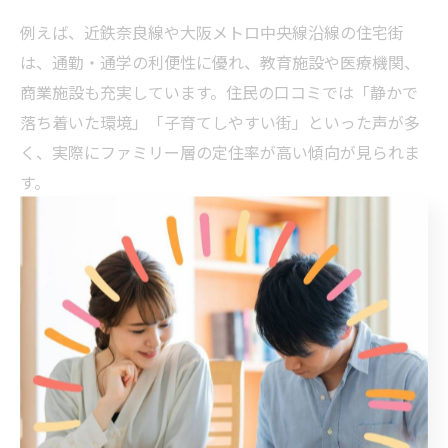
例えば、近鉄奈良線や大阪メトロ中央線沿線の住宅街
は、通勤・通学の利便性に優れ、教育施設や医療機関、
商業施設も充実しています。住民の口コミでは「静かで
落ち着いた環境」「子育てしやすい街」といった声が多
く、実際にファミリー層の定住率が高い傾向が見られま
す。
一方で、地域によっては開発計画や人口動態の変化によ
り、今後の住環境が変化する可能性もあります。購入前
には不動産会社の担当者から最新の地域情報をヒアリン
グし、将来性も含めて慎重に判断することが求められま
す。
高級エリアの不動産需要と住宅選びの基準
東大阪市の高級エリアでは、住環境の安心感や利便性、