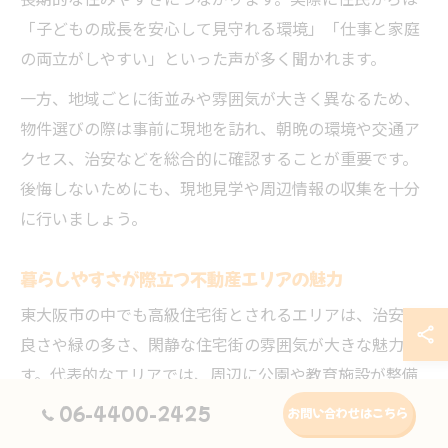
長期的な住みやすさにつながります。実際に住民からは
「子どもの成長を安心して見守れる環境」「仕事と家庭
の両立がしやすい」といった声が多く聞かれます。
一方、地域ごとに街並みや雰囲気が大きく異なるため、
物件選びの際は事前に現地を訪れ、朝晩の環境や交通ア
クセス、治安などを総合的に確認することが重要です。
後悔しないためにも、現地見学や周辺情報の収集を十分
に行いましょう。
暮らしやすさが際立つ不動産エリアの魅力
東大阪市の中でも高級住宅街とされるエリアは、治安の
良さや緑の多さ、閑静な住宅街の雰囲気が大きな魅力で
す。代表的なエリアでは、周辺に公園や教育施設が整備
され、ファミリー層が安心して暮らせる環境が整ってい
06-4400-2425
お問い合わせはこちら
ます。こうした地域は資産価値の安定性も高く、将来的