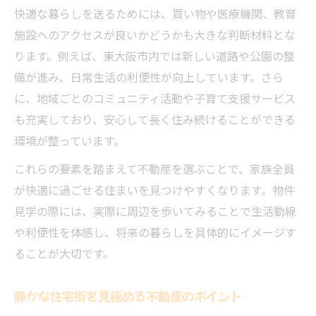
やすさ
快適な暮らしを送るためには、買い物や医療機関、教育
暮らしやすさが際立つ不動産エリアの魅力
施設へのアクセスが良いかどうかも大きな判断材料とな
ります。例えば、東大阪市内では新しい道路や公園の整
周辺環境と不動産が支える快適な日常生活
備が進み、日常生活の利便性が向上しています。さら
生活利便性が高い不動産の見極め方
に、地域ごとのコミュニティ活動や子育て支援サービス
家族で安心して暮らせる不動産環境の条件
も充実しており、安心して長く住み続けることができる
住環境充実で安心感を得られる不動産選択
環境が整っています。
不動産選びは住環境の充実度が鍵となる
これらの要素を踏まえて不動産を選ぶことで、家族全員
安心して暮らせる不動産の条件と周辺環境
が快適に過ごせる住まいを見つけやすくなります。物件
住環境が不動産価値を左右するポイントと
見学の際には、実際に周辺を歩いてみることで生活動線
は
や利便性を体感し、将来の暮らしを具体的にイメージす
快適な生活空間を実現する不動産選択の工
ることが大切です。
夫
家族の安心感を高める不動産の選び方解説
静かな住宅街を見極める不動産のポイント