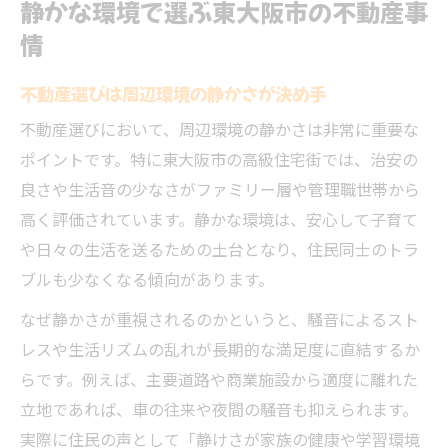
静かな環境で選ぶ東大阪市の不動産事
東大阪市で理想の高級不動産を見つけるコ
情
ツ
不動産選びは周辺環境の静かさが決め手
高級住宅街に強い不動産会社選びのヒント
不動産目線で見る東大阪市の高級住宅地事
不動産選びにおいて、周辺環境の静かさは非常に重要な
情
ポイントです。特に東大阪市の高級住宅街では、治安の
良さや生活音の少なさがファミリー層や管理職世帯から
高級エリアの不動産需要と住宅選びの基準
高く評価されています。静かな環境は、安心して子育て
子育て世帯に最適な不動産選びの秘訣
や日々の生活を送るための土台となり、住民同士のトラ
不動産選びは子育て環境と教育面で比較
ブルも少なくなる傾向があります。
子育て世帯が求める不動産と周辺施設の充
なぜ静かさが重視されるのかというと、騒音によるスト
実
レスや生活リズムの乱れが長期的な満足度に直結するか
ファミリー向け不動産の周辺環境チェック
らです。例えば、主要道路や商業施設から適度に離れた
法
立地であれば、車の往来や夜間の騒音も抑えられます。
教育環境と不動産選びの両立が住み心地に
実際に住民の声として「静けさが家族の健康や学習環境