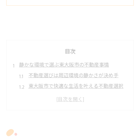
目次
静かな環境で選ぶ東大阪市の不動産事情
不動産選びは周辺環境の静かさが決め手
東大阪市で快適な生活を叶える不動産選択
静かな住宅街を見極める不動産のポイント
生活音が少ない不動産の見つけ方と安心感
周辺環境がもたらす不動産の資産価値とは
高級住宅地を探すなら東大阪市が注目
不動産市場で注目される高級住宅地の特徴