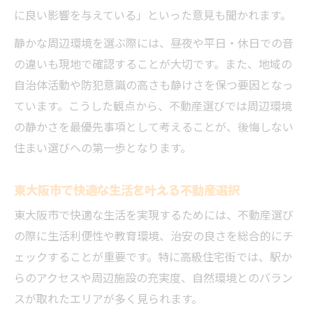
直結
に良い影響を与えている」といった意見も聞かれます。
安全安心の不動産選びで家族の未来を守る
静かな周辺環境を選ぶ際には、昼夜や平日・休日での音
治安と教育環境が整う街に住むメリット
の違いも現地で確認することが大切です。また、地域の
不動産選びで重視すべき治安と教育環境の
自治体活動や防犯意識の高さも静けさを保つ要因となっ
両立
ています。こうした観点から、不動産選びでは周辺環境
東大阪市の治安が不動産の価値を高める理
の静かさを最優先事項として考えることが、後悔しない
由
住まい選びへの第一歩となります。
教育環境が充実した不動産の探し方とポイ
ント
東大阪市で快適な生活を叶える不動産選択
安心して暮らせる不動産と地域連携の強さ
東大阪市で快適な生活を実現するためには、不動産選び
治安の良い不動産エリアが子育て世帯に人
の際に生活利便性や教育環境、治安の良さを総合的にチ
気
ェックすることが重要です。特に高級住宅街では、駅か
東大阪市の暮らしやすさを徹底解説
らのアクセスや周辺施設の充実度、自然環境とのバラン
スが取れたエリアが多く見られます。
不動産購入前に知るべき東大阪市の暮らし