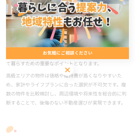
教育環境の充実度が不動産需要の主な要素となっていま
す。特に子育て世帯や管理職層は、治安や通学環境、周
辺施設の充実度を重視する傾向が強いです。
住宅選びの基準としては、資産価値の維持しやすさや、
将来的な住み替えを意識した立地条件が挙げられます。
お気軽にご相談ください
また、住民のコミュニティや地域の雰囲気も長く安心し
て暮らすための重要なポイントとなります。
お気軽にご相談ください
高級エリアの物件は価格や維持費が高くなりやすいた
め、家計やライフプランに合った選択が不可欠です。複
数の物件を比較検討し、周辺環境や将来性を総合的に判
断することで、後悔のない不動産選びが実現できます。