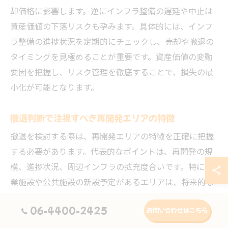
却価格に影響します。逆にインフラ整備の遅延や中止は
資産価値の下落リスクも孕みます。具体的には、インフ
ラ整備の進捗状況を定期的にチェックし、売却や撤退の
タイミングを見極めることが重要です。資産価値の変動
要因を把握し、リスク管理を徹底することで、損失の最
小化が可能となります。
撤退判断で注視すべき再開発エリアの特徴
撤退を検討する際は、再開発エリアの特徴を正確に把握
する必要があります。代表的なポイントは、再開発の規
模、進捗状況、周辺インフラの拡充度合いです。特に商
業施設や公共施設の新設予定があるエリアは、将来的な
資産価値向上が期待されます。撤退判断では、これらの
06-4400-2425
お問い合わせはこちら
情報を基にリスクとリターンを具体的に比較検討し、最