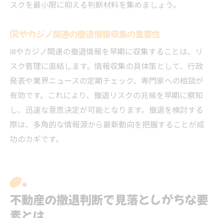
撤退判断で注視すべき再開発エリアの特徴
スクを最小限に抑える判断材料を集めましょう。
不動産市場動向とインフラ進展の関係性
IRやカジノ関連の撤退情報収集の重要性
IRや万博関連開発の動向と撤退リスク
IRやカジノ関連の撤退情報を早期に収集することは、リ
グランドステージなど業界動向のまとめ
スク管理に直結します。情報収集の具体策として、行政
今後の資産価値と安全な撤退戦略のまとめ
発表や業界ニュースの定期チェック、専門家への相談が
不動産資産価値維持のための撤退戦略
有効です。これにより、撤退リスクの兆候を早期に察知
IRやカジノ動向を踏まえた撤退判断基準
し、迅速な意思決定が可能となります。撤退を検討する
安全な不動産撤退に必要な最新知識
際は、多角的な情報源から最新動向を把握することが成
大阪万博・IR関連情報での今後の展望
功のカギです。
不動産撤退時に役立つリスク管理術
今後の東大阪市市場で重視すべきポイント
不動産の撤退判断で見落としがちな要
素とは