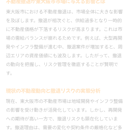
不動産撤退が東大阪市市場に与える影響とは
不動産の撤退判断で見落としがちな要素とは
東大阪市における不動産撤退は、市場全体に大きな影響
不動産撤退時に注意すべき法的リスク
を及ぼします。撤退が相次ぐと、供給過多となり一時的
IR事業やカジノ計画が判断に及ぼす影響
に不動産価格が下落するリスクが高まります。これは市
契約解除権の確認と撤退時の落とし穴
場の需給バランスが崩れるためです。例えば、大型再開
発やインフラ整備が進む中、撤退案件が増加すると、周
再開発やインフラ整備の動向への目配り
辺エリアの資産価値にも波及します。したがって、撤退
グランドステージなど業者選定の重要点
の動向を把握し、リスク管理を徹底することが賢明で
大阪ir解除権と不動産撤退判断の関連性
す。
最新動向を踏まえた東大阪市のリスク管理法
不動産撤退で必要なリスク管理の基本視点
現状の不動産動向と撤退リスクの実態分析
IRや大阪万博の影響に対応するポイント
現在、東大阪市の不動産市場は地域開発やインフラ整備
行政や住民動向を把握したリスク予防策
の影響を受け動きが活発化しています。しかし、再開発
カジノ事業撤退時の不動産対応法を解説
への期待が高い一方で、撤退リスクも顕在化していま
契約解除時の具体的なリスク対策方法
す。撤退理由は、需要の変化や契約条件の厳格化など多