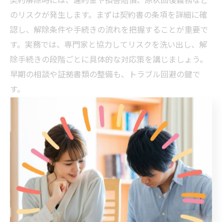
契約解除時には、違約金や損害賠償、原状回復義務など
のリスクが発生します。まずは契約書の条項を詳細に確
認し、解除条件や手続きの流れを把握することが重要で
す。実務では、専門家と協力してリスクを洗い出し、解
除手続きの段階ごとに具体的な対応策を講じましょう。
早期の相談や証拠書類の整備も、トラブル回避の鍵で
す。
東大阪の不動産価値維持のための注意点
撤退後も資産価値を維持するためには、周辺開発やイン
フラ整備の動向を常に把握しておくことが不可欠です。
たとえば、再開発計画や新たな交通インフラの整備状況
が不動産価値に直結します。また、適切な管理やメンテ
ナンスを継続し、資産の魅力を保つことも重要です。情
報収集と定期的な資産評価で、長期的な価値維持を図り