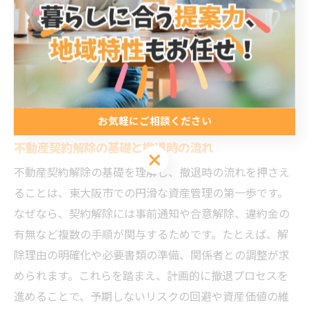
ましょう。
撤退を検討するなら知っておきたい不
動産の基礎知識
お気軽にご相談ください
不動産契約解除の基礎と撤退時の流れ
お気軽にご相談ください
不動産契約解除の基礎を理解し、撤退時の流れを押さえ
ることは、東大阪市での円滑な資産管理の第一歩です。
なぜなら、契約解除には事前通知や合意解除、違約金の
有無など複数の手順が関与するためです。たとえば、解
除理由の明確化や必要書類の準備、関係者との調整が求
められます。これらを踏まえ、計画的に撤退プロセスを
進めることで、予期しないリスクの回避や資産価値の維