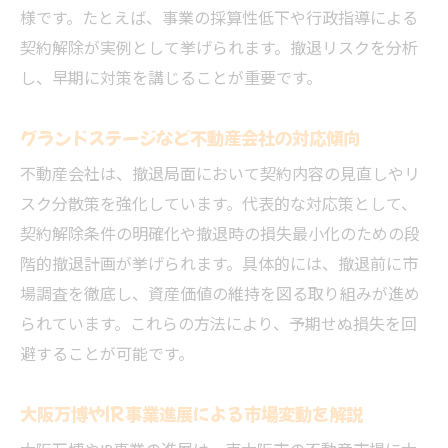
様です。たとえば、事業の採算性低下や行政指導による
東大阪の不動産価値維持のための注意点
契約解除が実例として挙げられます。撤退リスクを分析
撤退を検討するなら知っておきたい不動産の基
し、早期に対策を講じることが重要です。
礎知識
不動産契約解除の基礎と撤退時の流れ
グランドステージなど不動産会社の対応傾向
撤退判断に役立つ不動産価格動向の把握
不動産会社は、撤退局面において契約内容の見直しやリ
IRやカジノ関連事業の不動産知識を整理
スク分散策を強化しています。代表的な対応策として、
再開発予定地と不動産の関係を解説
契約解除条件の明確化や撤退時の損失最小化のための段
大阪ir解除権の仕組みと撤退時の注意点
階的撤退計画が挙げられます。具体的には、撤退前に市
不動産撤退時に求められる法律知識とは
場調査を徹底し、資産価値の維持を図る取り組みが進め
IRやカジノ事業が不動産に及ぼす影響を解説
られています。これらの方法により、予期せぬ損失を回
避することが可能です。
IR計画の進展と不動産市場への影響分析
カジノ関連ニュースがもたらす撤退リスク
大阪万博やIR事業進展による市場変動を解説
不動産価値に対するIR撤退の波及効果