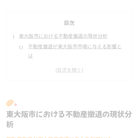
目次
東大阪市における不動産撤退の現状分析
不動産撤退が東大阪市市場に与える影響と
は
現状の不動産動向と撤退リスクの実態分析
グランドステージなど不動産会社の対応傾
向
大阪万博やIR事業進展による市場変動を解
説
東大阪市における不動産撤退の現状分
東大阪市の不動産価値変動と撤退判断の関
析
係
IRやカジノ関連の撤退情報収集の重要性