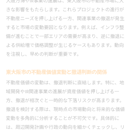
大阪万博やIR事業の進展は、東大阪市の不動産市場に大
大阪万博やカジノ事業と資産価値の関係
きな影響をもたらします。これらプロジェクトの進行が
グランドステージなど業者の対応例紹介
不動産ニーズを押し上げる一方、関連事業の撤退が発生
IRやカジノ事業撤退時のリスク管理方法
すると市場の変動要因となります。例えば、インフラ整
契約解除権のポイントと東大阪市の実態
備が進むことで一部エリアの需要が高まり、逆に撤退に
不動産契約解除権の基本と注意すべき点
よる供給増で価格調整が生じるケースもあります。動向
大阪ir解除権が東大阪市市場で果たす役割
を注視し、早めの判断が重要です。
撤退時に押さえるべき解除条件の詳細
東大阪市の不動産価値変動と撤退判断の関係
契約解除時の法的トラブル回避のコツ
不動産価値の変動は、撤退判断に直結します。特に、地
不動産業者による解除権サポート体制とは
域開発やIR関連事業の進展が資産価値を押し上げる一
IRやカジノ撤退に伴う契約解除の最新事情
方、撤退が相次ぐと一時的な下落リスクが高まります。
再開発とインフラ整備が撤退判断に与える意味
撤退を検討する際は、現時点の市場動向と将来的な価値
再開発計画が不動産撤退に及ぼす影響
変動を多角的に分析することが不可欠です。具体的に
インフラ整備による資産価値変動を解説
は、周辺開発計画や行政の動向を細かくチェックし、リ