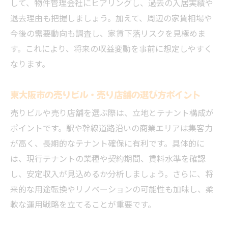
して、物件管理会社にヒアリングし、過去の入居実績や
東大阪市不動産投資で成果を出す実践テク
退去理由も把握しましょう。加えて、周辺の家賃相場や
ニック
今後の需要動向も調査し、家賃下落リスクを見極めま
収益物件選びから運用までの成功ポイント
す。これにより、将来の収益変動を事前に想定しやすく
なります。
安定家賃収入を実現する資産運用のコツ
リスク管理で失敗しない不動産投資を目指
東大阪市の売りビル・売り店舗の選び方ポイント
す
売りビルや売り店舗を選ぶ際は、立地とテナント構成が
不動産投資での投資回収期間短縮の具体策
ポイントです。駅や幹線道路沿いの商業エリアは集客力
マンション・一棟買い双方の利点を活かす
が高く、長期的なテナント確保に有利です。具体的に
戦略
は、現行テナントの業種や契約期間、賃料水準を確認
し、安定収入が見込めるか分析しましょう。さらに、将
来的な用途転換やリノベーションの可能性も加味し、柔
軟な運用戦略を立てることが重要です。