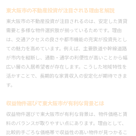
一棟買いが東大阪市の資産運用に強い理由
東大阪市の不動産投資が注目される理由を解説
とは
東大阪市の不動産投資が注目されるのは、安定した賃貸
収益物件選びで失敗しない東大阪市の視点
需要と多様な物件選択肢が揃っているためです。理由
不動産投資で東大阪市の収益物件を選ぶ重
は、交通アクセスの良さや都市機能の充実が投資先とし
要性
ての魅力を高めています。例えば、主要鉄道や幹線道路
築年数や立地で変わる不動産の利回りに注
が市内を縦断し、通勤・通学の利便性が高いことから幅
目
広い層の入居希望者が存在します。こうした地域特性を
収益物件の現状賃貸状況を的確にチェック
活かすことで、長期的な家賃収入の安定化が期待できま
する方法
す。
東大阪市の売りビル・売り店舗の選び方ポ
収益物件選びで東大阪市が有利な背景とは
イント
収益物件選びで東大阪市が有利な背景は、物件価格と賃
投資用マンション選択時の不動産リスクを
料のバランスが取りやすい点にあります。理由として、
回避する
比較的手ごろな価格帯で収益性の高い物件が見つかるこ
オーナーチェンジ物件を見極める失敗しな