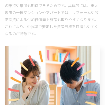
の維持や増加も期待できるためです。具体的には、東大
阪市の一棟マンションやアパートでは、リフォームや設
備投資による付加価値向上施策も取りやすくなります。
これにより、中長期で安定した資産形成を目指しやすく
なるのが特徴です。
投資用マンションの安定需要に焦点を当てる理由
投資用マンションは、東大阪市においても安定した賃貸
需要が見込める点が魅力です。これは、単身者や学生、
若年層の流入が多い地域特性が背景にあるためです。た
とえば、駅近や商業エリア周辺のマンションは常に高い
入居率を維持しやすく、空室リスクを抑える効果があり
ます。こうした安定需要に着目した投資戦略により、持
続的な収益確保がしやすくなります。