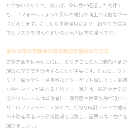
とが多いからです。例えば、築年数が経過した物件で
いコツ
も、リフォームによって賃料の維持や向上が可能なケー
安定収入を目指すなら東大阪市の不動産が有利
スがあります。こうした市場環境により、初めての投資
東大阪市不動産投資で安定家賃収入を実現
でもリスクを抑えやすいのが東大阪市の強みです。
する方法
収益物件の選定が不動産投資の収入安定の
東大阪市の不動産の賃貸需要を見極める方法
カギ
賃貸需要を見極めるには、エリアごとの人口動態や周辺
オーナーチェンジ物件活用で即収益化を狙
施設の充実度を分析することが重要です。理由は、ファ
う戦略
ミリー層や学生、単身者などターゲット層によって最適
不動産一棟買いで長期的な資産運用が可能
な物件タイプが異なるためです。例えば、駅近や大学周
になる
辺のワンルームは単身者に、保育園や商業施設が近いエ
投資用マンションの安定需要に焦点を当て
リアはファミリーに人気です。公的な統計データや地域
る理由
の不動産業者から最新情報を収集し、需要の高い物件を
利回り最大化のための東大阪市不動産の選
選びましょう。
択視点