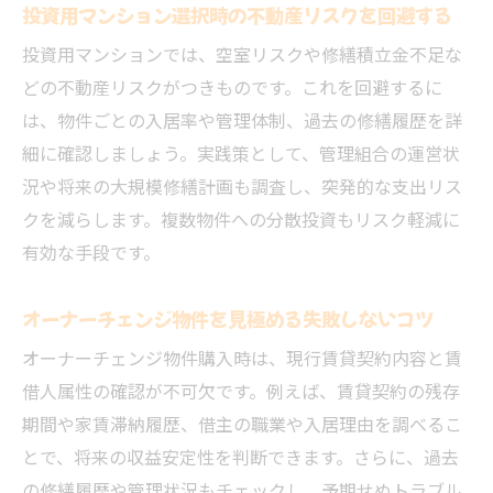
投資用マンション選択時の不動産リスクを回避する
投資用マンションでは、空室リスクや修繕積立金不足な
どの不動産リスクがつきものです。これを回避するに
は、物件ごとの入居率や管理体制、過去の修繕履歴を詳
細に確認しましょう。実践策として、管理組合の運営状
況や将来の大規模修繕計画も調査し、突発的な支出リス
クを減らします。複数物件への分散投資もリスク軽減に
有効な手段です。
オーナーチェンジ物件を見極める失敗しないコツ
オーナーチェンジ物件購入時は、現行賃貸契約内容と賃
借人属性の確認が不可欠です。例えば、賃貸契約の残存
期間や家賃滞納履歴、借主の職業や入居理由を調べるこ
とで、将来の収益安定性を判断できます。さらに、過去
の修繕履歴や管理状況もチェックし、予期せぬトラブル