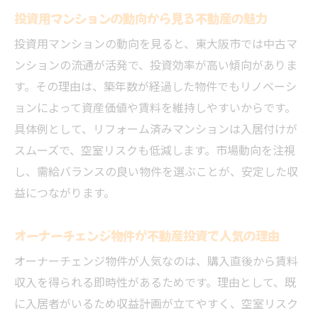
投資用マンションの動向から見る不動産の魅力
築年数や立地が東大阪市の利回りを左右する理
由
投資用マンションの動向を見ると、東大阪市では中古マ
不動産の築年数が利回りに与える具体的影
ンションの流通が活発で、投資効率が高い傾向がありま
響
す。その理由は、築年数が経過した物件でもリノベーシ
ョンによって資産価値や賃料を維持しやすいからです。
東大阪市における立地条件と収益物件の関
具体例として、リフォーム済みマンションは入居付けが
係性
スムーズで、空室リスクも低減します。市場動向を注視
築浅と築古の不動産投資メリット・デメリ
し、需給バランスの良い物件を選ぶことが、安定した収
ット比較
益につながります。
駅近物件と不動産利回りアップの戦略を解
説
オーナーチェンジ物件が不動産投資で人気の理由
投資用マンションの築年数がもたらす資産
オーナーチェンジ物件が人気なのは、購入直後から賃料
価値
収入を得られる即時性があるためです。理由として、既
一棟売りと立地選びで失敗しないための視
に入居者がいるため収益計画が立てやすく、空室リスク
点