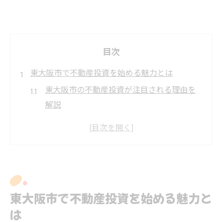
目次
東大阪市で不動産投資を始める魅力とは
東大阪市の不動産投資が注目される理由を
解説
収益物件選びで東大阪市が有利な背景とは
東大阪市の不動産の賃貸需要を見極める方
法
投資用マンションの動向から見る不動産の
魅力
東大阪市で不動産投資を始める魅力と
オーナーチェンジ物件が不動産投資で人気
は
の理由