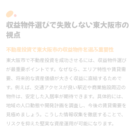
オーナーチェンジ物件を活用した投資戦略の考
え方
収益物件選びで失敗しない東大阪市の
東大阪市オーナーチェンジ物件投資の強み
視点
とは
不動産投資で即収益化を実現する物件活用
不動産投資で東大阪市の収益物件を選ぶ重要性
術
東大阪市で不動産投資を成功させるには、収益物件選び
賃貸契約状況を活かした安定投資のポイン
が最重要ポイントです。なぜなら、エリア特性や賃貸需
ト
要、将来的な資産価値が大きく収益に直結するためで
オーナーチェンジ物件のリスクを見極める
す。例えば、交通アクセスが良い駅近や商業施設周辺の
方法
物件は、安定した入居率が期待できます。具体的には、
投資回収期間を短縮する不動産投資テクニ
地域の人口動態や開発計画を調査し、今後の賃貸需要を
ック
見極めましょう。こうした情報収集を徹底することで、
リスクを抑えた堅実な資産運用が可能になります。
収益物件選びで失敗しないオーナーチェン
ジ活用