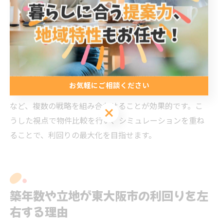
利回り最大化のための東大阪市不動産の選択視点
東大阪市で利回りを最大化するには、物件の選択視点を
明確に持つことが重要です。理由は、エリアごとの賃貸
相場や修繕コスト、管理体制の違いが収益性に大きく関
わるためです。具体的には、築古物件のリノベーション
お気軽にご相談ください
や一棟物件の管理効率化、オーナーチェンジ物件の活用
など、複数の戦略を組み合わせることが効果的です。こ
お気軽にご相談ください
うした視点で物件比較を行い、シミュレーションを重ね
ることで、利回りの最大化を目指せます。
築年数や立地が東大阪市の利回りを左
右する理由