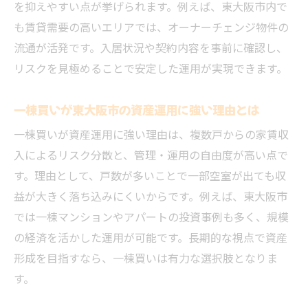
を抑えやすい点が挙げられます。例えば、東大阪市内で
投資用マンション購入で押さえるべき不動産ポ
も賃貸需要の高いエリアでは、オーナーチェンジ物件の
イント
流通が活発です。入居状況や契約内容を事前に確認し、
東大阪市投資用マンションで重要な不動産
リスクを見極めることで安定した運用が実現できます。
条件とは
収益物件選びで失敗しないマンション購入
一棟買いが東大阪市の資産運用に強い理由とは
のコツ
一棟買いが資産運用に強い理由は、複数戸からの家賃収
不動産の賃貸需要と投資用マンションの収
入によるリスク分散と、管理・運用の自由度が高い点で
益力
す。理由として、戸数が多いことで一部空室が出ても収
オーナーチェンジ物件が購入時に与える影
益が大きく落ち込みにくいからです。例えば、東大阪市
響
では一棟マンションやアパートの投資事例も多く、規模
の経済を活かした運用が可能です。長期的な視点で資産
一棟買いか区分所有か迷う際の不動産投資
形成を目指すなら、一棟買いは有力な選択肢となりま
判断
す。
物件現地調査で見抜くべきポイントを徹底
解説