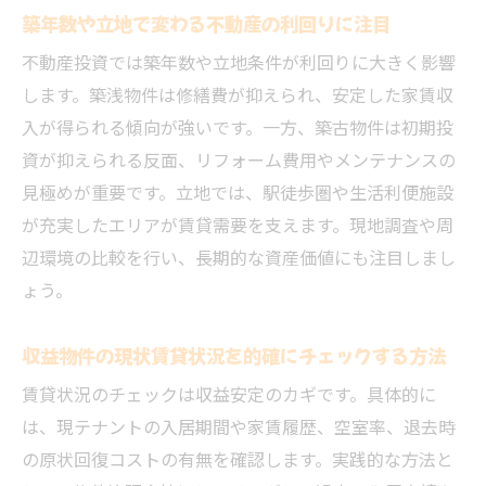
築年数や立地で変わる不動産の利回りに注目
収益物件一棟買いのメリットと東大阪市での注
意点
不動産投資では築年数や立地条件が利回りに大きく影響
します。築浅物件は修繕費が抑えられ、安定した家賃収
一棟買い不動産投資で得られる利回り向上
入が得られる傾向が強いです。一方、築古物件は初期投
策
資が抑えられる反面、リフォーム費用やメンテナンスの
一棟売り物件の選択が資産運用に与える影
見極めが重要です。立地では、駅徒歩圏や生活利便施設
響
が充実したエリアが賃貸需要を支えます。現地調査や周
東大阪市一棟買い投資のリスクと回避方法
辺環境の比較を行い、長期的な資産価値にも注目しまし
収益物件一棟買いの管理ノウハウを解説
ょう。
不動産一棟買いで収入安定を目指すための
戦略
収益物件の現状賃貸状況を的確にチェックする方法
投資用マンションとの違いを理解するポイ
賃貸状況のチェックは収益安定のカギです。具体的に
ント
は、現テナントの入居期間や家賃履歴、空室率、退去時
実践的な不動産投資術で東大阪市の資産運用を
の原状回復コストの有無を確認します。実践的な方法と
成功へ